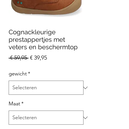
Cognackleurige
prestappertjes met
veters en beschermtop
Normale
Verkoopprijs
 € 59,95 
€ 39,95
prijs
gewicht
*
Maat
*