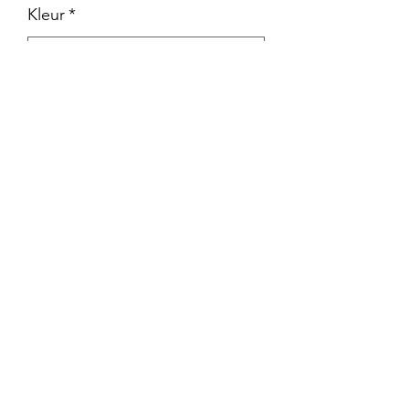
Kleur
*
merk
*
Aantal
*
In winkelwagen
Voor bredere voetjes en hoge wreef 