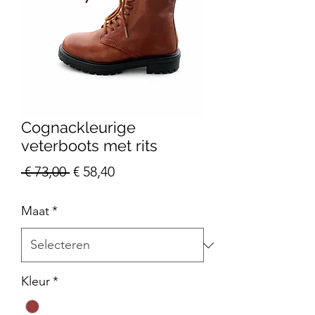
Cognackleurige
veterboots met rits
Normale
Verkoopprijs
 € 73,00 
€ 58,40
prijs
Maat
*
Kleur
*