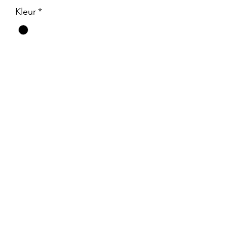
Kleur
*
merk
*
gewicht
*
Aantal
*
In winkelwagen