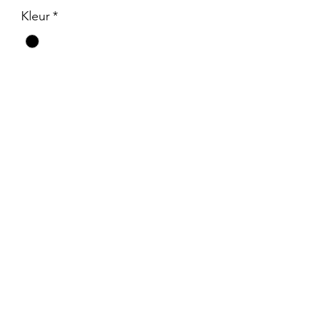
Kleur
*
merk
*
gewicht
*
Aantal
*
In winkelwagen