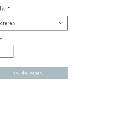
cht
*
cteren
*
In winkelwagen