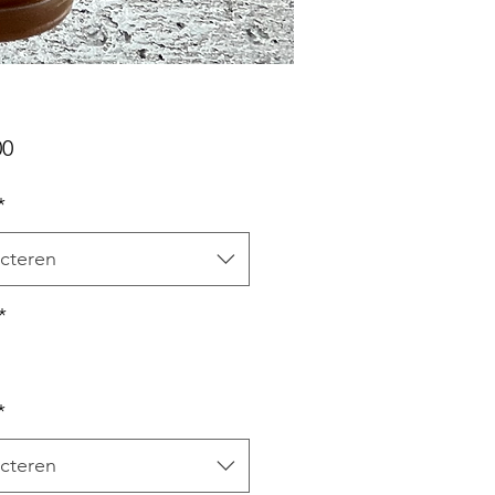
Prijs
00
*
cteren
*
*
cteren