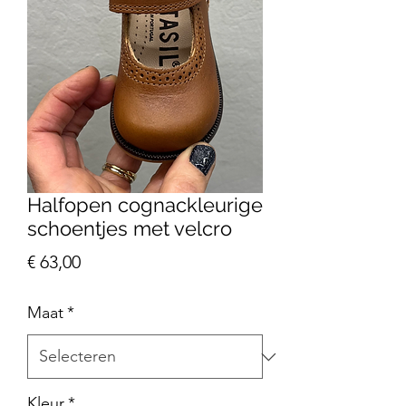
Halfopen cognackleurige
schoentjes met velcro
Prijs
€ 63,00
Maat
*
Kleur
*