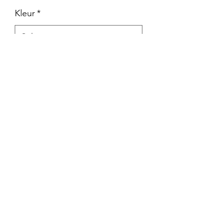
Kleur
*
gewicht
*
Aantal
*
In winkelwagen
Rits vooraan
Elegant model