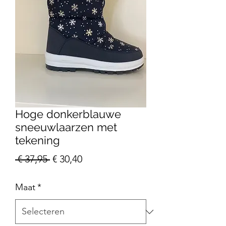
Hoge donkerblauwe
sneeuwlaarzen met
tekening
Normale
Verkoopprijs
 € 37,95 
€ 30,40
prijs
Maat
*