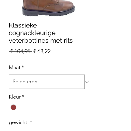
Klassieke
cognackleurige
veterbottines met rits
Normale
Verkoopprijs
 € 104,95 
€ 68,22
prijs
Maat
*
Kleur
*
gewicht
*