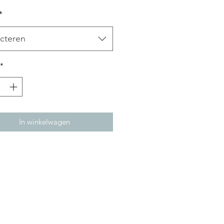
*
cteren
*
In winkelwagen