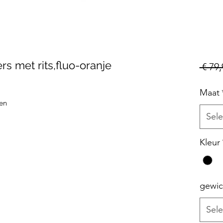
rs met rits,fluo-oranje
 € 79,
Maat
ten
Sele
Kleur
gewic
Sele