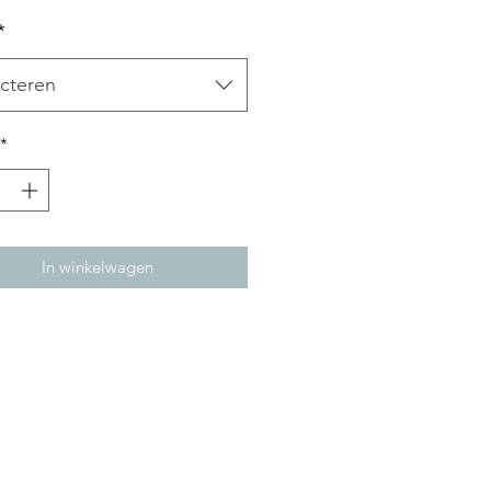
*
cteren
*
In winkelwagen