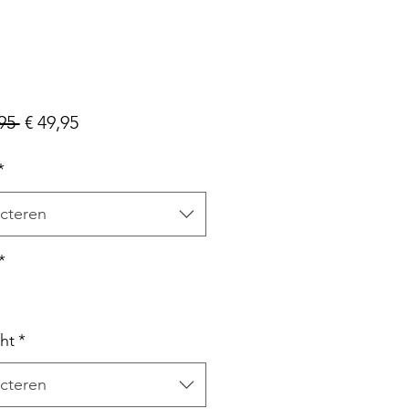
Normale
Verkoopprijs
95 
€ 49,95
prijs
*
cteren
*
ht
*
cteren