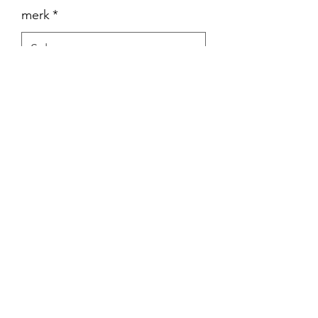
merk
*
gewicht
*
Aantal
*
In winkelwagen
Volledig aanpasbaar met velcro, ook
over de wreef