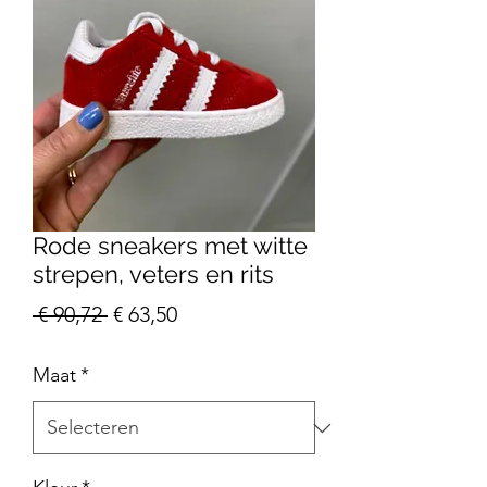
Rode sneakers met witte
strepen, veters en rits
Normale
Verkoopprijs
 € 90,72 
€ 63,50
prijs
Maat
*