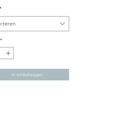
*
cteren
*
In winkelwagen