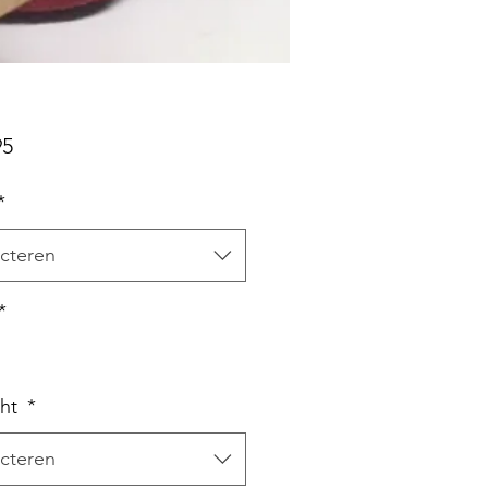
Prijs
95
*
cteren
*
cht
*
cteren