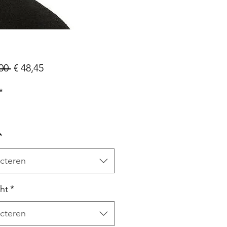
Normale
Verkoopprijs
00 
€ 48,45
prijs
*
*
cteren
ht
*
cteren