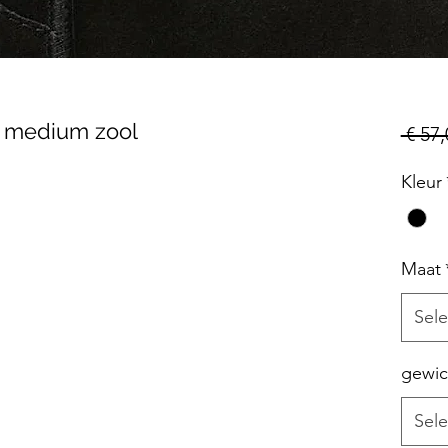
t medium zool
 € 57,
Kleur
Maat
Sele
gewic
Sele