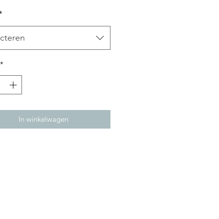
*
cteren
*
In winkelwagen