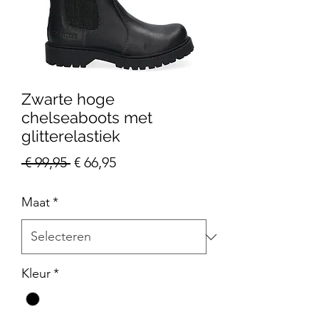
Zwarte hoge
chelseaboots met
glitterelastiek
Normale
Verkoopprijs
 € 99,95 
€ 66,95
prijs
Maat
*
Kleur
*