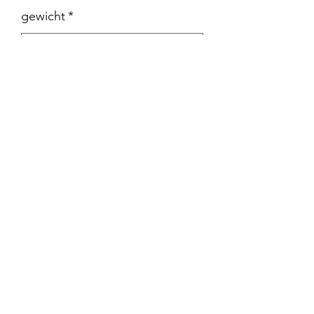
gewicht
*
merk
*
Aantal
*
In winkelwagen
smal model